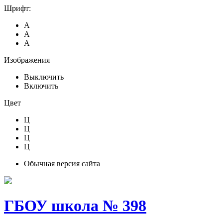
Шрифт:
А
А
А
Изображения
Выключить
Включить
Цвет
Ц
Ц
Ц
Ц
Обычная версия сайта
ГБОУ школа № 398