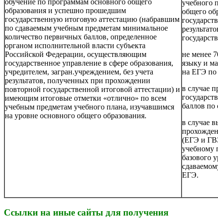
обучение по программам основного общего
учебного 
образования и успешно прошедшим
общего об
государственную итоговую аттестацию (набравшим
государст
по сдаваемым учебным предметам минимальное
результат
количество первичных баллов, определенное
государст
органом исполнительной власти субъекта
Российской Федерации, осуществляющим
не менее 7
государственное управление в сфере образования,
языку и м
учредителем, загран.учреждением, без учета
на ЕГЭ по
результатов, полученных при прохождении
в случае п
повторной государственной итоговой аттестации) и
государст
имеющим итоговые отметки «отлично» по всем
баллов по
учебным предметам учебного плана, изучавшимся
на уровне основного общего образования.
в случае 
прохожден
(ЕГЭ и ГВ
учебному 
базового у
сдаваемом
ЕГЭ.
Ссылки на иные сайты для получения