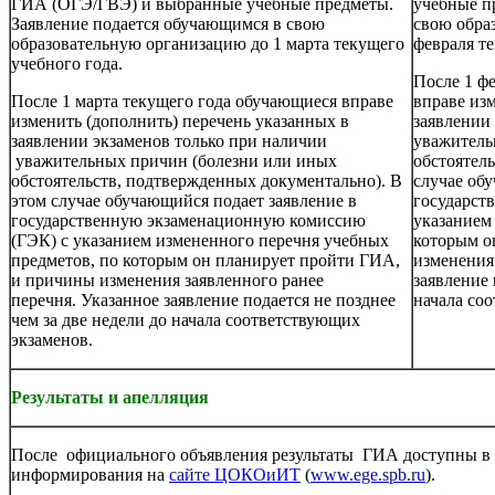
ГИА (ОГЭ/ГВЭ) и выбранные учебные предметы.
учебные п
Заявление подается обучающимся в свою
свою обра
образовательную организацию до 1 марта текущего
февраля те
учебного года.
После 1 ф
После 1 марта текущего года обучающиеся вправе
вправе из
изменить (дополнить) перечень указанных в
заявлении
заявлении экзаменов только при наличии
уважитель
уважительных причин (болезни или иных
обстоятел
обстоятельств, подтвержденных документально). В
случае об
этом случае обучающийся подает заявление в
государст
государственную экзаменационную комиссию
указанием
(ГЭК) с указанием измененного перечня учебных
которым о
предметов, по которым он планирует пройти ГИА,
изменения
и причины изменения заявленного ранее
заявление 
перечня. Указанное заявление подается не позднее
начала
чем за две недели до начала соответствующих
экзаменов.
Результаты и апелляция
После официального объявления результаты ГИА доступны в 
информирования на
сайте ЦОКОиИТ
(
www.ege.spb.ru
).