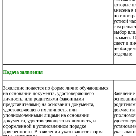
которые п
внесена в
по иностр
устной час
сам решает
выбор вли
экзамен. 
сдает и п
необходим
отдельно.
Подача заявления
Заявление подается по форме лично обучающимся
на основании документа, удостоверяющего
Заявление
личность, или родителями (законными
основании
представителями) на основании документа,
родителям
удостоверяющего их личность, или
документа
уполномоченными лицами на основании
уполномоч
документа, удостоверяющего их личность, и
удостовер
оформленной в установленном порядке
установле
доверенности. В заявлении указываются: форма
указывают