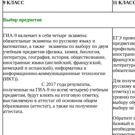
9 КЛАСС
11 КЛАС
Выбор предметов
ГИА-9 включает в себя четыре экзамена:
ЕГЭ прово
обязательные экзамены по русскому языку и
предметам:
математике, а также экзамены по выбору по двум
профильны
учебным предметам (физика, химия, биология,
иностранн
литература, география, история, обществознание,
французск
иностранные языки (английский, французский,
литература
немецкий и испанский), информатика и
обязатель
информационно-коммуникационные технологии
(ИКТ)).
Для получе
С 2017 года результаты,
русскому 
полученные на ГИА-9 по всем( четырем) учебным
отметку) 
предметам, будут влиять на итоговую отметку,
уровня) п
выставляемую в аттестат об основном общем
выбору об
образовании (аттестат), а также на получение
выбору не 
аттестата.
Обратите 
базовый и
необходим,
математик