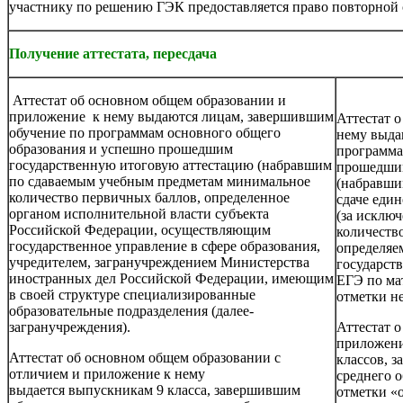
участнику по решению ГЭК предоставляется право повторной с
Получение аттестата, пересдача
Аттестат об основном общем образовании и
приложение к нему выдаются лицам, завершившим
Аттестат 
обучение по программам основного общего
нему выда
образования и успешно прошедшим
программа
государственную итоговую аттестацию (набравшим
прошедшим
по сдаваемым учебным предметам минимальное
(набравши
количество первичных баллов, определенное
сдаче един
органом исполнительной власти субъекта
(за исклю
Российской Федерации, осуществляющим
количеств
государственное управление в сфере образования,
определяем
учредителем, загранучреждением Министерства
государств
иностранных дел Российской Федерации, имеющим
ЕГЭ по ма
в своей структуре специализированные
отметки н
образовательные подразделения (далее-
загранучреждения).
Аттестат 
приложени
Аттестат об основном общем образовании с
классов, 
отличием и приложение к нему
среднего 
выдается выпускникам 9 класса, завершившим
отметки «